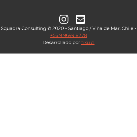
Squadra Consulting © 2020 - Santiago / Viña de Mar, Chile -
+56 9 9699 8778
Desarrollado por
fixu.cl