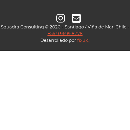
Squadra Consulting © 2020 - Santiago / Viña de Mar, Chile -
+56 9 9699 8778
Desarrollado por
fixu.cl