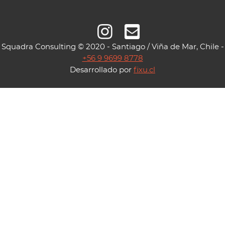
Squadra Consulting © 2020 - Santiago / Viña de Mar, Chile -
+56 9 9699 8778
Desarrollado por
fixu.cl